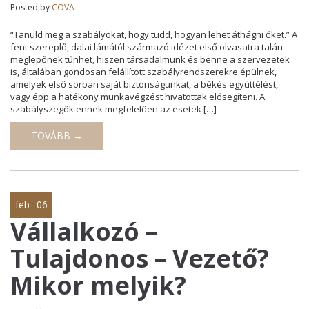
Posted by
COVA
“Tanuld meg a szabályokat, hogy tudd, hogyan lehet áthágni őket.” A
fent szereplő, dalai lámától származó idézet első olvasatra talán
meglepőnek tűnhet, hiszen társadalmunk és benne a szervezetek
is, általában gondosan felállított szabályrendszerekre épülnek,
amelyek első sorban saját biztonságunkat, a békés együttélést,
vagy épp a hatékony munkavégzést hivatottak elősegíteni. A
szabályszegők ennek megfelelően az esetek […]
TOVÁBB →
feb
06
Vállalkozó –
Tulajdonos – Vezető?
Mikor melyik?