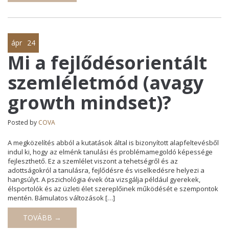
ápr
24
Mi a fejlődésorientált
szemléletmód (avagy
growth mindset)?
Posted by
COVA
A megközelítés abból a kutatások által is bizonyított alapfeltevésből
indul ki, hogy az elménk tanulási és problémamegoldó képessége
fejleszthető. Ez a szemlélet viszont a tehetségről és az
adottságokról a tanulásra, fejlődésre és viselkedésre helyezi a
hangsúlyt. A pszichológia évek óta vizsgálja például gyerekek,
élsportolók és az üzleti élet szereplőinek működését e szempontok
mentén. Bámulatos változások […]
TOVÁBB →