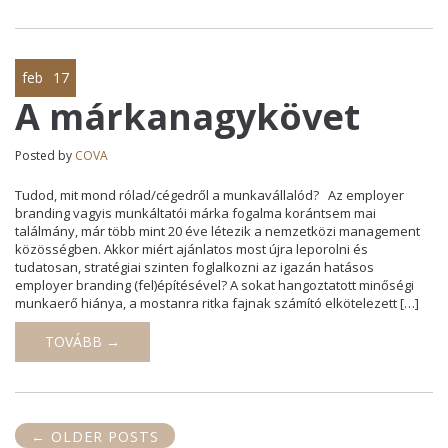
feb
17
A márkanagykövet
Posted by
COVA
Tudod, mit mond rólad/cégedről a munkavállalód? Az employer
branding vagyis munkáltatói márka fogalma korántsem mai
találmány, már több mint 20 éve létezik a nemzetközi management
közösségben. Akkor miért ajánlatos most újra leporolni és
tudatosan, stratégiai szinten foglalkozni az igazán hatásos
employer branding (fel)építésével? A sokat hangoztatott minőségi
munkaerő hiánya, a mostanra ritka fajnak számító elkötelezett […]
TOVÁBB →
←
OLDER POSTS