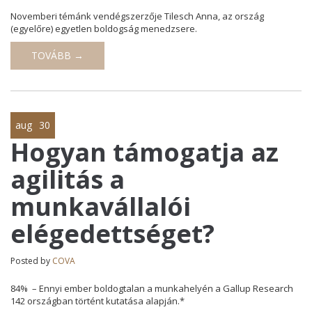
Novemberi témánk vendégszerzője Tilesch Anna, az ország
(egyelőre) egyetlen boldogság menedzsere.
TOVÁBB →
aug
30
Hogyan támogatja az
agilitás a
munkavállalói
elégedettséget?
Posted by
COVA
84% – Ennyi ember boldogtalan a munkahelyén a Gallup Research
142 országban történt kutatása alapján.*