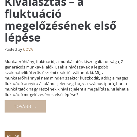
Kiválasztás – a
fluktuáció
megelőzésének első
lépése
Posted by
COVA
Munkaerőhiány, fluktuáció, a munkáltatók kiszolgáltatottsága, Z
generációs munkavállalók. Ezek a hívószavak a legtöbb
szakmabeliből erős érzelmi reakciót váltanak ki. Míg a
munkaerőhiánnyal nem minden szektor küszködik, addig a magas
fluktuáció annyira általános jelenség, hogy a számos iparágban a
munkáltatók nagy részének kihívást jelent a megállítása. Mi lehet a
fluktuáció megelőzésének első lépése?
TOVÁBB →
Júl
05