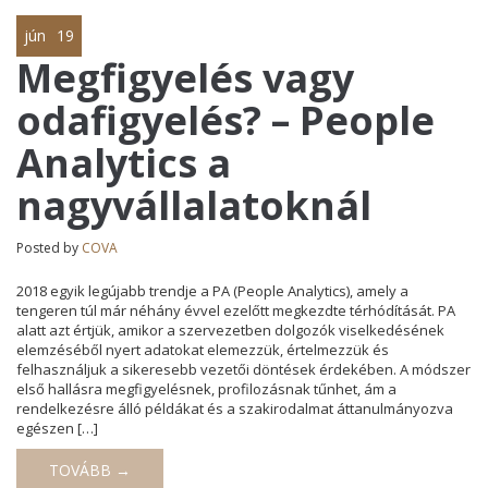
jún
19
Megfigyelés vagy
odafigyelés? – People
Analytics a
nagyvállalatoknál
Posted by
COVA
2018 egyik legújabb trendje a PA (People Analytics), amely a
tengeren túl már néhány évvel ezelőtt megkezdte térhódítását. PA
alatt azt értjük, amikor a szervezetben dolgozók viselkedésének
elemzéséből nyert adatokat elemezzük, értelmezzük és
felhasználjuk a sikeresebb vezetői döntések érdekében. A módszer
első hallásra megfigyelésnek, profilozásnak tűnhet, ám a
rendelkezésre álló példákat és a szakirodalmat áttanulmányozva
egészen […]
TOVÁBB →