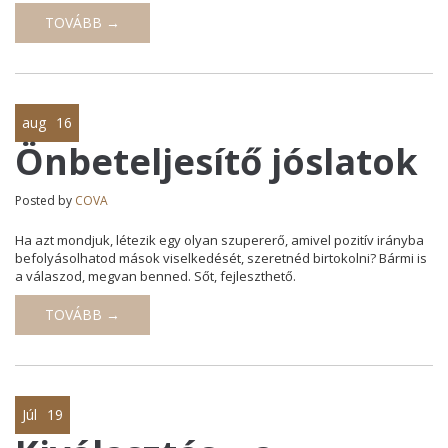
TOVÁBB →
aug
16
Önbeteljesítő jóslatok
Posted by
COVA
Ha azt mondjuk, létezik egy olyan szupererő, amivel pozitív irányba
befolyásolhatod mások viselkedését, szeretnéd birtokolni? Bármi is
a válaszod, megvan benned. Sőt, fejleszthető.
TOVÁBB →
Júl
19