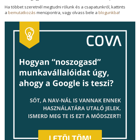
Ha többet szeretnél megtudni rólunk és a csapatunkról, kattints
a
bemutatkozás
menüpontra, vagy olvass bele a
blogunkba
!