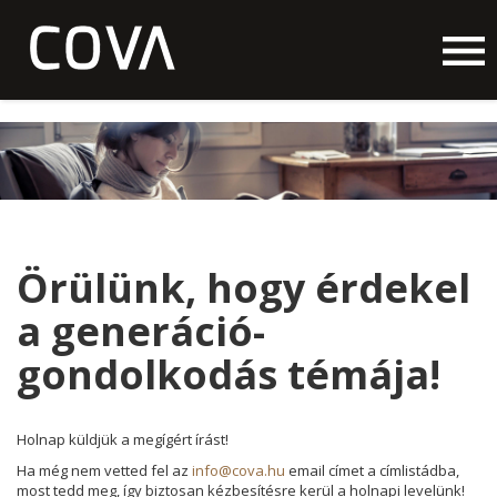
Örülünk, hogy érdekel
a generáció-
gondolkodás témája!
Holnap küldjük a megígért írást!
Ha még nem vetted fel az
info@cova.hu
email címet a címlistádba,
most tedd meg, így biztosan kézbesítésre kerül a holnapi levelünk!