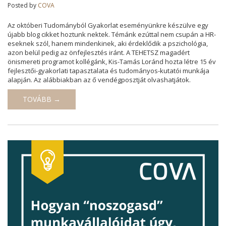
Posted by
COVA
Az októberi Tudományból Gyakorlat eseményünkre készülve egy
újabb blog cikket hoztunk nektek. Témánk ezúttal nem csupán a HR-
eseknek szól, hanem mindenkinek, aki érdeklődik a pszichológia,
azon belül pedig az önfejlesztés iránt. A TEHETSZ magadért
önismereti programot kollégánk, Kis-Tamás Loránd hozta létre 15 év
fejlesztői-gyakorlati tapasztalata és tudományos-kutatói munkája
alapján. Az alábbiakban az ő vendégposztját olvashatjátok.
TOVÁBB →