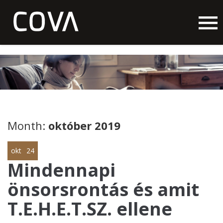
Month:
október 2019
okt
24
Mindennapi
önsorsrontás és amit
T.E.H.E.T.SZ. ellene