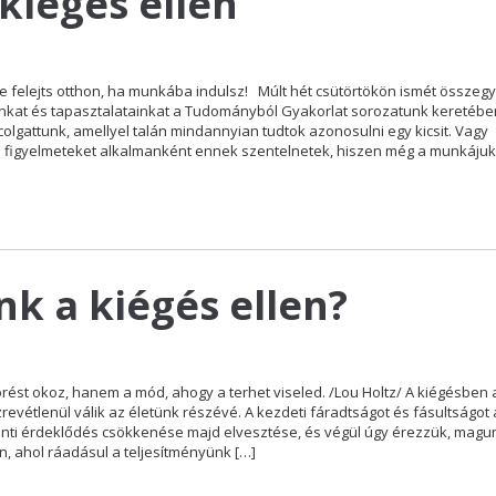
kiégés ellen
e felejts otthon, ha munkába indulsz! Múlt hét csütörtökön ismét összegy
kat és tapasztalatainkat a Tudományból Gyakorlat sorozatunk keretébe
lgattunk, amellyel talán mindannyian tudtok azonosulni egy kicsit. Vagy
figyelmeteket alkalmanként ennek szentelnetek, hiszen még a munkájuk 
nk a kiégés ellen?
ést okoz, hanem a mód, ahogy a terhet viseled. /Lou Holtz/ A kiégésben 
evétlenül válik az életünk részévé. A kezdeti fáradtságot és fásultságot 
nti érdeklődés csökkenése majd elvesztése, és végül úgy érezzük, magu
 ahol ráadásul a teljesítményünk […]