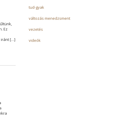
tud-gyak
változás menedzsment
űltünk,
n. Ez
vezetés
iránt […]
videók
a
a
nkra