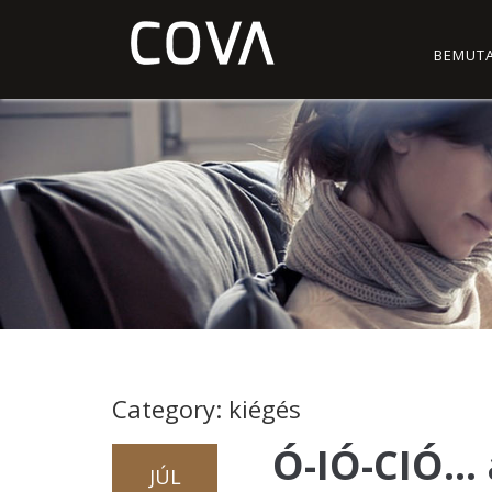
BEMUT
Category: kiégés
Ó-IÓ-CIÓ… 
JÚL