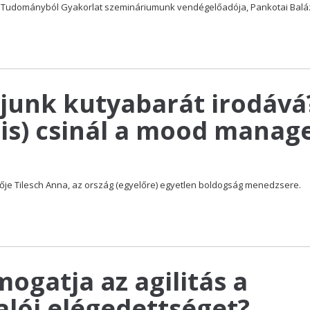
 Tudományból Gyakorlat szemináriumunk vendégelőadója, Pankotai Baláz
junk kutyabarát irodává
(is) csinál a mood manag
e Tilesch Anna, az ország (egyelőre) egyetlen boldogság menedzsere.
ogatja az agilitás a
lói elégedettséget?