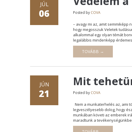
Védelem a 
JÚL
06
Posted by
COVA
– avagy mi az, amit semmiképp n
hogy megosszuk Veletek tudásun
alkalommal egy olyan témát bonco
legalábbis mindenképp érdemes 
TOVÁBB →
Mit tehetü
JÚN
21
Posted by
COVA
Nem a munkaterhelés az, ami tör
legveszélyesebb dolog, hogy észr
munkában követi az emberek irá
maradtunk a tevékenységünkben,
TOVÁBB →