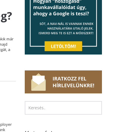
s
ég?
akik már
 majd
gát, a
mployer
ünk