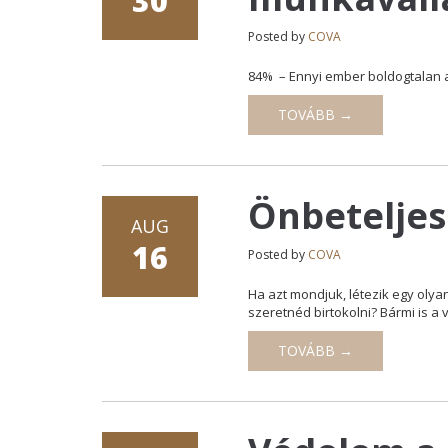
30
Posted by
COVA
84% – Ennyi ember boldogtalan 
TOVÁBB →
Önbeteljes
AUG
16
Posted by
COVA
Ha azt mondjuk, létezik egy olya
szeretnéd birtokolni? Bármi is a
TOVÁBB →