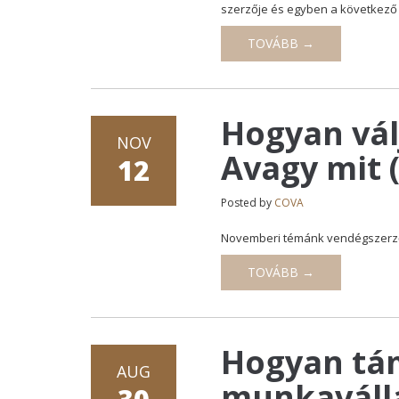
szerzője és egyben a következő
TOVÁBB →
Hogyan vál
NOV
Avagy mit 
12
Posted by
COVA
Novemberi témánk vendégszerzőj
TOVÁBB →
Hogyan tám
AUG
munkaválla