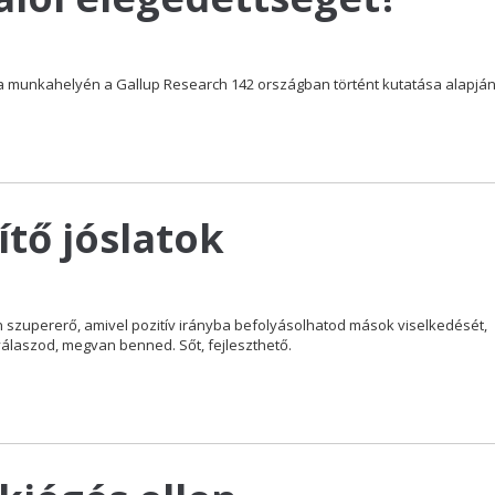
a munkahelyén a Gallup Research 142 országban történt kutatása alapjá
ítő jóslatok
n szupererő, amivel pozitív irányba befolyásolhatod mások viselkedését,
 válaszod, megvan benned. Sőt, fejleszthető.