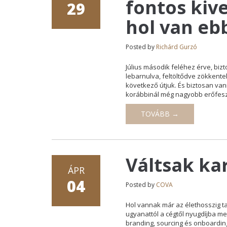
fontos kiv
29
hol van ebb
Posted by
Richárd Gurzó
Július második feléhez érve, biz
lebarnulva, feltöltődve zökkente
következő útjuk. És biztosan van
korábbinál még nagyobb erőfeszí
TOVÁBB →
Váltsak ka
ÁPR
04
Posted by
COVA
Hol vannak már az élethosszig t
ugyanattól a cégtől nyugdíjba m
branding, sourcing és onboarding