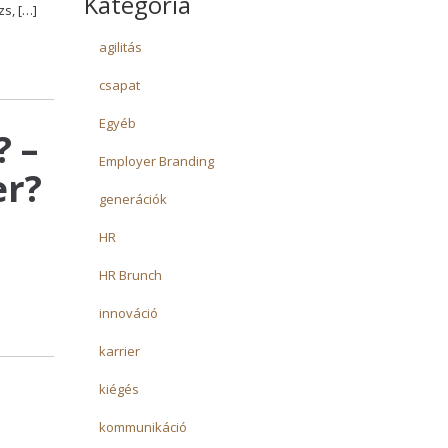
Kategória
s, […]
agilitás
csapat
Egyéb
? –
Employer Branding
er?
generációk
HR
HR Brunch
innováció
karrier
kiégés
kommunikáció