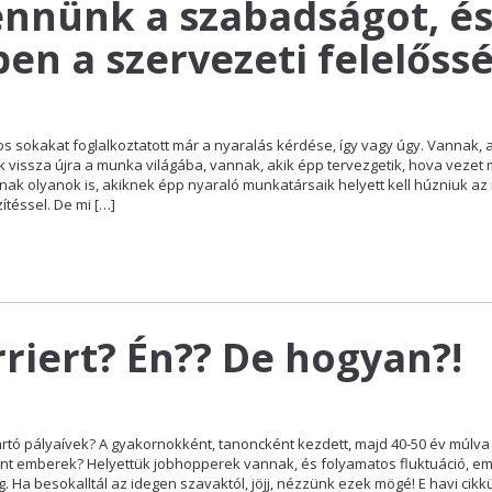
ennünk a szabadságot, é
en a szervezeti felelőss
tos sokakat foglalkoztatott már a nyaralás kérdése, így vagy úgy. Vannak, 
k vissza újra a munka világába, vannak, akik épp tervezgetik, hova vezet
nak olyanok is, akiknek épp nyaraló munkatársaik helyett kell húzniuk az i
téssel. De mi […]
rriert? Én?? De hogyan?!
artó pályaívek? A gyakornokként, tanoncként kezdett, majd 40-50 év múlva
ent emberek? Helyettük jobhopperek vannak, és folyamatos fluktuáció, e
. Ha besokalltál az idegen szavaktól, jöjj, nézzünk ezek mögé! E havi cikk