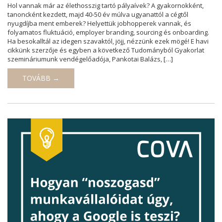
Hol vannak már az élethosszig tartó pályaívek? A gyakornokként,
tanoncként kezdett, majd 40-50 év múlva ugyanattól a cégtől
nyugdíjba ment emberek? Helyettük jobhopperek vannak, és
folyamatos fluktuáció, employer branding, sourcing és onboarding.
Ha besokalltál az idegen szavaktól, jöjj, nézzünk ezek mögé! E havi
cikkünk szerzője és egyben a következő Tudományból Gyakorlat
szemináriumunk vendégelőadója, Pankotai Balázs, […]
TOVÁBB →