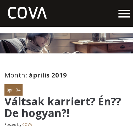
Month:
április 2019
ápr
04
Váltsak karriert? Én??
De hogyan?!
Posted by
COVA