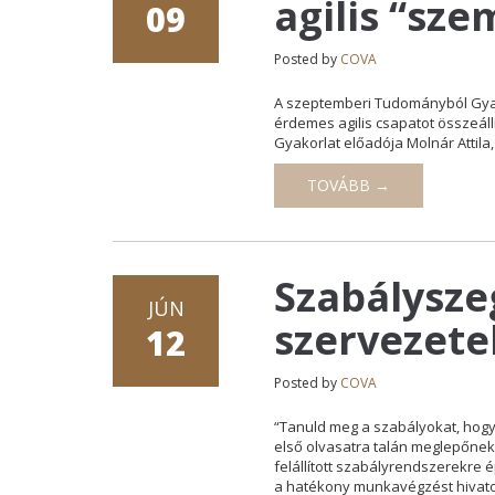
agilis “sze
09
Posted by
COVA
A szeptemberi Tudományból Gyakor
érdemes agilis csapatot összeál
Gyakorlat előadója Molnár Attila
TOVÁBB →
Szabálysze
JÚN
szervezet
12
Posted by
COVA
“Tanuld meg a szabályokat, hogy 
első olvasatra talán meglepőnek
felállított szabályrendszerekre 
a hatékony munkavégzést hivatot