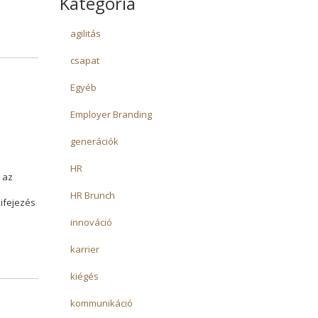
Kategória
agilitás
csapat
Egyéb
Employer Branding
generációk
HR
 az
HR Brunch
ifejezés
innováció
karrier
kiégés
kommunikáció