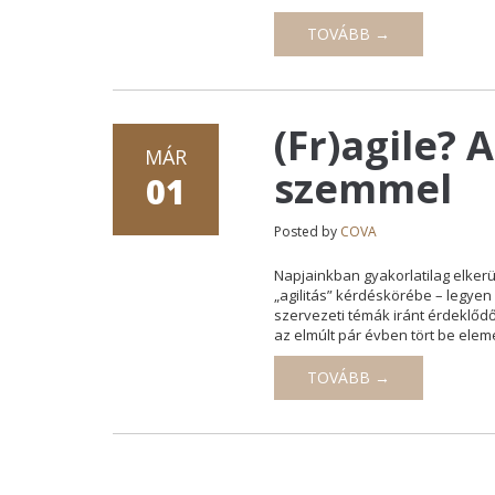
TOVÁBB →
(Fr)agile? 
MÁR
szemmel
01
Posted by
COVA
Napjainkban gyakorlatilag elker
„agilitás” kérdéskörébe – legyen
szervezeti témák iránt érdeklőd
az elmúlt pár évben tört be eleme
TOVÁBB →