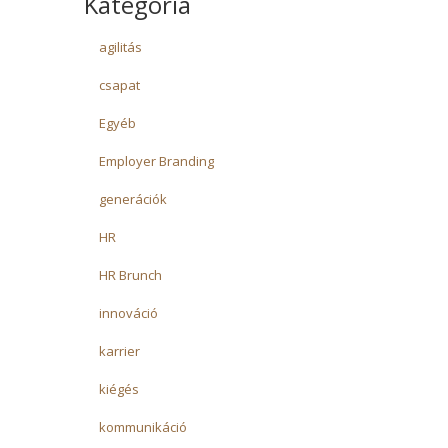
Kategória
agilitás
csapat
Egyéb
Employer Branding
generációk
HR
HR Brunch
innováció
karrier
kiégés
kommunikáció