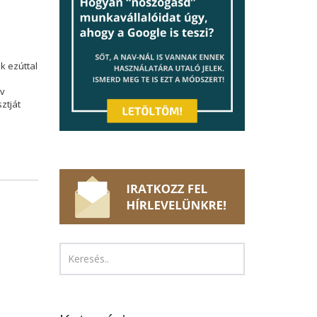
k ezúttal
év
ztját