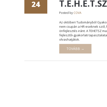
T.E.H.E.T.SZ
24
Posted by
COVA
Az októberi Tudományból Gyakor
nem csupán a HR-eseknek szól, h
önfejlesztés iránt. A TEHETSZ ma
fejlesztői-gyakorlati tapasztal
olvashatjátok.
TOVÁBB →